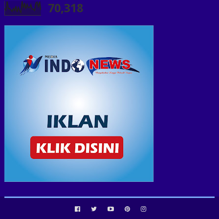
70,318