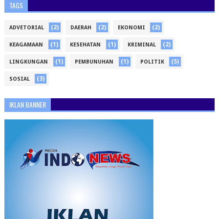
TAGS
(2)
(2)
(2)
ADVETORIAL
DAERAH
EKONOMI
(1)
(1)
(2)
KEAGAMAAN
KESEHATAN
KRIMINAL
(1)
(1)
(5)
LINGKUNGAN
PEMBUNUHAN
POLITIK
(3)
SOSIAL
IKLAN BANNER