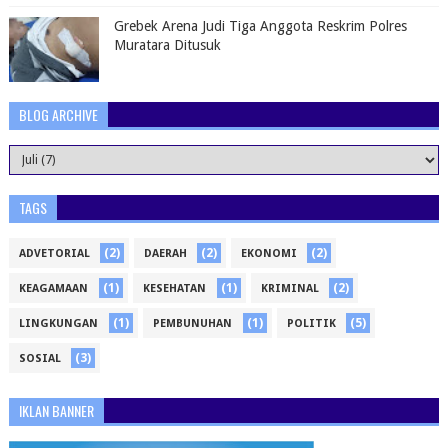
Grebek Arena Judi Tiga Anggota Reskrim Polres
Muratara Ditusuk
BLOG ARCHIVE
TAGS
(2)
(2)
(2)
ADVETORIAL
DAERAH
EKONOMI
(1)
(1)
(2)
KEAGAMAAN
KESEHATAN
KRIMINAL
(1)
(1)
(5)
LINGKUNGAN
PEMBUNUHAN
POLITIK
(3)
SOSIAL
IKLAN BANNER