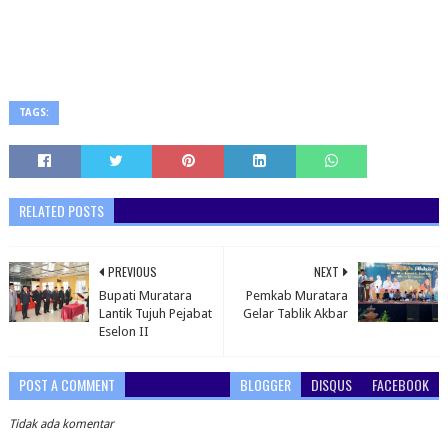
TAGS:
RELATED POSTS
PREVIOUS
NEXT
Bupati Muratara
Pemkab Muratara
Lantik Tujuh Pejabat
Gelar Tablik Akbar
Eselon II
POST A COMMENT
BLOGGER
DISQUS
FACEBOOK
Tidak ada komentar