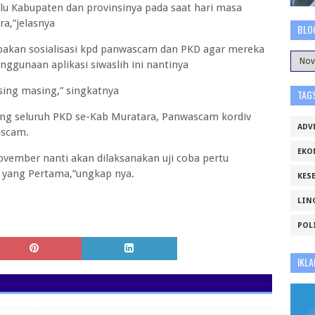
u Kabupaten dan provinsinya pada saat hari masa
ra,”jelasnya
BLO
upakan sosialisasi kpd panwascam dan PKD agar mereka
gunaan aplikasi siwaslih ini nantinya
sing masing,” singkatnya
TAG
dang seluruh PKD se-Kab Muratara, Panwascam kordiv
ADV
ascam.
EKO
vember nanti akan dilaksanakan uji coba pertu
a yang Pertama,”ungkap nya.
KES
LIN
POL
IKLA