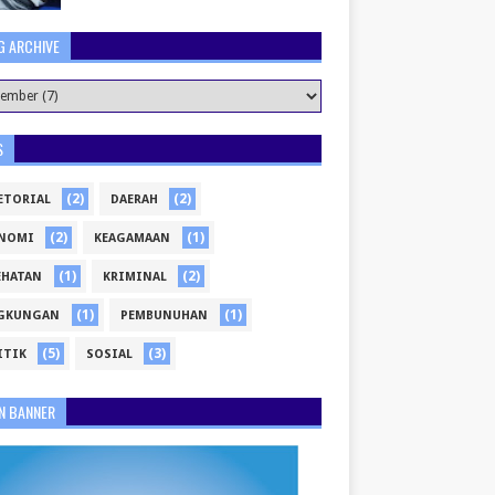
G ARCHIVE
S
(2)
(2)
ETORIAL
DAERAH
(2)
(1)
NOMI
KEAGAMAAN
(1)
(2)
EHATAN
KRIMINAL
(1)
(1)
GKUNGAN
PEMBUNUHAN
(5)
(3)
ITIK
SOSIAL
N BANNER