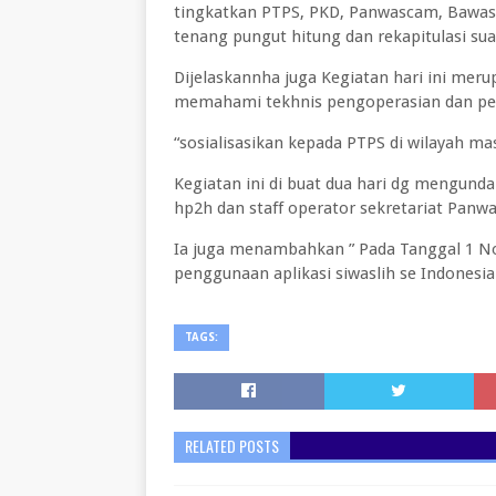
tingkatkan PTPS, PKD, Panwascam, Bawasl
tenang pungut hitung dan rekapitulasi sua
Dijelaskannha juga Kegiatan hari ini mer
memahami tekhnis pengoperasian dan peng
“sosialisasikan kepada PTPS di wilayah ma
Kegiatan ini di buat dua hari dg mengun
hp2h dan staff operator sekretariat Panw
Ia juga menambahkan ” Pada Tanggal 1 No
penggunaan aplikasi siwaslih se Indonesi
TAGS:
RELATED POSTS