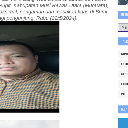
upit, Kabupaten Musi Rawas Utara (Muratara),
aksimal, pengaman dan masakan khas di Bumi
BLO
gi pengunjung. Rabu (22/5/2024).
TAG
ADV
EKO
KES
LIN
POL
IKLA