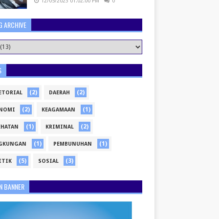
12/05/2023 01:02:00 PM
0
G ARCHIVE
S
(2)
(2)
ETORIAL
DAERAH
(2)
(1)
NOMI
KEAGAMAAN
(1)
(2)
EHATAN
KRIMINAL
(1)
(1)
GKUNGAN
PEMBUNUHAN
(5)
(3)
ITIK
SOSIAL
N BANNER