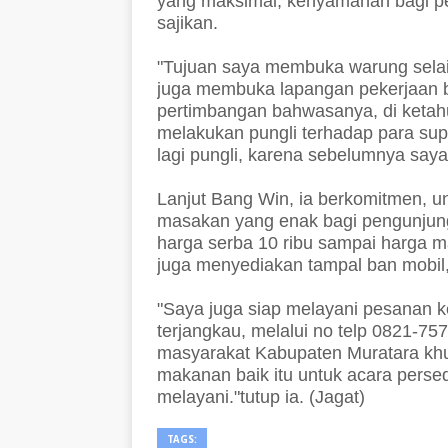
yang maksimal, kenyamanan bagi p
sajikan.
"Tujuan saya membuka warung selai
juga membuka lapangan pekerjaan ba
pertimbangan bahwasanya, di ketahu
melakukan pungli terhadap para sup
lagi pungli, karena sebelumnya saya 
Lanjut Bang Win, ia berkomitmen, 
masakan yang enak bagi pengunjung,
harga serba 10 ribu sampai harga m
juga menyediakan tampal ban mobil, j
"Saya juga siap melayani pesanan k
terjangkau, melalui no telp 0821-7
masyarakat Kabupaten Muratara kh
makanan baik itu untuk acara persed
melayani."tutup ia. (Jagat)
TAGS: