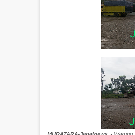
MURATARA-Jagatnews, -
Warung N