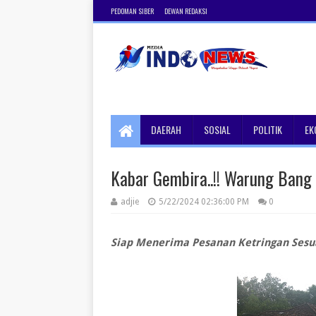
PEDOMAN SIBER
DEWAN REDAKSI
DAERAH
SOSIAL
POLITIK
EK
Kabar Gembira..!! Warung Ban
adjie
5/22/2024 02:36:00 PM
0
Siap Menerima Pesanan Ketringan Sesua