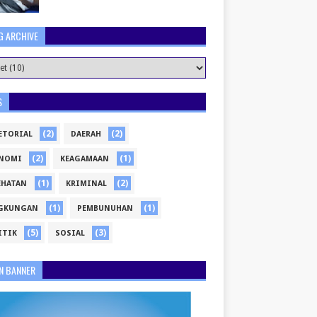
G ARCHIVE
S
(2)
(2)
ETORIAL
DAERAH
(2)
(1)
NOMI
KEAGAMAAN
(1)
(2)
EHATAN
KRIMINAL
(1)
(1)
GKUNGAN
PEMBUNUHAN
(5)
(3)
ITIK
SOSIAL
N BANNER