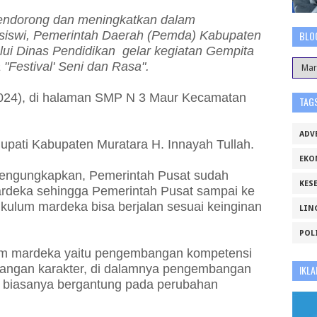
ndorong dan meningkatkan dalam
/siswi, Pemerintah Daerah (Pemda) Kabupaten
BLO
ui Dinas Pendidikan gelar kegiatan Gempita
"Festival' Seni dan Rasa".
2024), di halaman SMP N 3 Maur Kecamatan
TAG
ADV
Bupati Kabupaten Muratara H. Innayah Tullah.
EKO
engungkapkan, Pemerintah Pusat sudah
KES
rdeka sehingga Pemerintah Pusat sampai ke
ikulum mardeka bisa berjalan sesuai keinginan
LIN
POL
lum mardeka yaitu pengembangan kompetensi
bangan karakter, di dalamnya pengembangan
IKLA
k biasanya bergantung pada perubahan