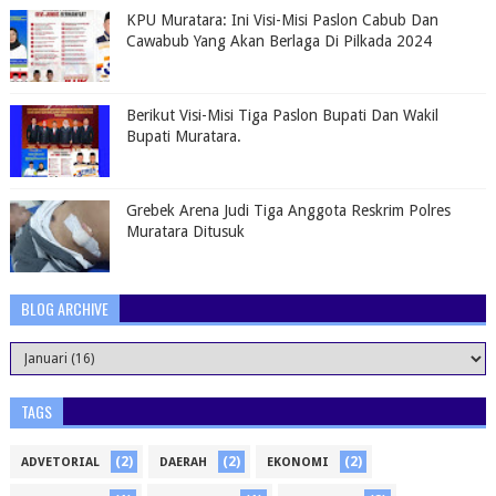
KPU Muratara: Ini Visi-Misi Paslon Cabub Dan
Cawabub Yang Akan Berlaga Di Pilkada 2024
Berikut Visi-Misi Tiga Paslon Bupati Dan Wakil
Bupati Muratara.
Grebek Arena Judi Tiga Anggota Reskrim Polres
Muratara Ditusuk
BLOG ARCHIVE
TAGS
(2)
(2)
(2)
ADVETORIAL
DAERAH
EKONOMI