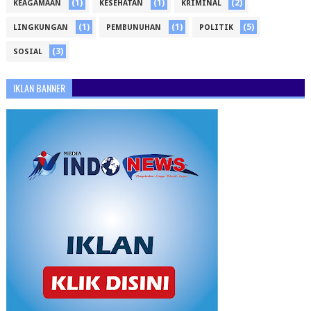
(1)
(1)
(2)
KEAGAMAAN
KESEHATAN
KRIMINAL
(1)
(1)
(5)
LINGKUNGAN
PEMBUNUHAN
POLITIK
(3)
SOSIAL
IKLAN BANNER