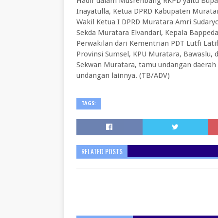
Hadir dalam Musrenbang RKPD yaitu Bupati
Inayatulla, Ketua DPRD Kabupaten Murata
Wakil Ketua I DPRD Muratara Amri Sudaryo
Sekda Muratara Elvandari, Kepala Bappeda 
Perwakilan dari Kementrian PDT Lutfi Lati
Provinsi Sumsel, KPU Muratara, Bawaslu, 
Sekwan Muratara, tamu undangan daerah t
undangan lainnya. (TB/ADV)
TAGS:
RELATED POSTS