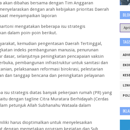
nya akan dibahas bersama dengan Tim Anggaran
enyelaraskan dengan arah kebijakan prioritas Daerah
BLO
a saat menyampaikan laporan
hartoni mengatakan beberapa isu strategis
an dalam poin-poin berikut.
TAG
arakat, kemudian pengentasan Daerah Tertinggal,
ngkatan indeks pembangunan manusia, penurunan
ADV
tur dasar, selanjutnya peningkatan pencapaian vaksin
erbuka, pembangunan infrastruktur untuk sanitasi dan
EKO
anian, pelaksanaan reformasi birokrasi, pelestarian
gan dan tanggap bencana dan peningkatan pelayanan
KES
LIN
 isu strategis diatas banyak pekerjaan rumah (PR) yang
POL
aitu dengan tagline Citra Muratara Berhidayah (Cerdas
dalam petunjuk Allah Subhanahu Wataala dalam
IKLA
liki harus dioptimalkan untuk menyelesaikan
ebut dengan memetakan program kegiatan dan Sub