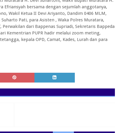
 Muratara H. Devi Suhartoni, Wakil Bupati Muratara H.
ra Efriansyah bersama dengan sejumlah anggotanya,
no, Wakil Ketua II Devi Ariyanto, Dandim 0406 MLM,
Suharto Pati, para Asisten , Waka Polres Muratara,
f, Perwakilan dari Bappenas Supriadi, Sekretaris Bappeda
dari Kementrian PUPR hadir melalui zoom meting,
etangga, kepala OPD, Camat, Kades, Lurah dan para