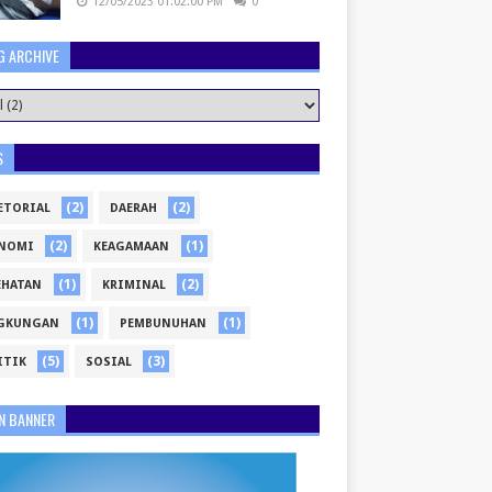
12/05/2023 01:02:00 PM
0
G ARCHIVE
S
(2)
(2)
ETORIAL
DAERAH
(2)
(1)
NOMI
KEAGAMAAN
(1)
(2)
EHATAN
KRIMINAL
(1)
(1)
GKUNGAN
PEMBUNUHAN
(5)
(3)
ITIK
SOSIAL
N BANNER