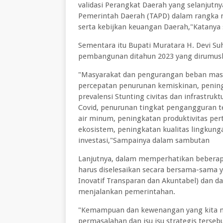
validasi Perangkat Daerah yang selanjut
Pemerintah Daerah (TAPD) dalam rangka m
serta kebijkan keuangan Daerah,"Katany
Sementara itu Bupati Muratara H. Devi Su
pembangunan ditahun 2023 yang dirumusk
"Masyarakat dan pengurangan beban masy
percepatan penurunan kemiskinan, peni
prevalensi Stunting civitas dan infrastruk
Covid, penurunan tingkat pengangguran t
air minum, peningkatan produktivitas pert
ekosistem, peningkatan kualitas lingkun
investasi,"Sampainya dalam sambutan
Lanjutnya, dalam memperhatikan beberapa
harus diselesaikan secara bersama-sama y
Inovatif Transparan dan Akuntabel) dan 
menjalankan pemerintahan.
"Kemampuan dan kewenangan yang kita mi
permasalahan dan isu isu strategis ters