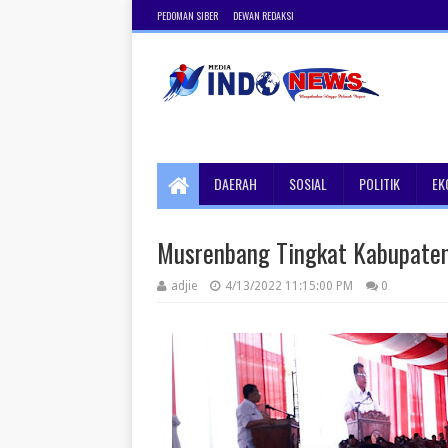
PEDOMAN SIBER
DEWAN REDAKSI
DAERAH
SOSIAL
POLITIK
EK
Musrenbang Tingkat Kabupaten
adjie
4/13/2022 11:15:00 PM
0