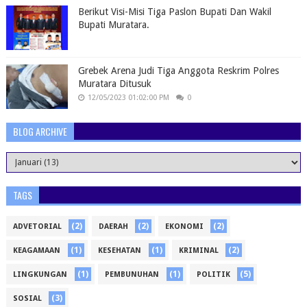
Berikut Visi-Misi Tiga Paslon Bupati Dan Wakil
Bupati Muratara.
Grebek Arena Judi Tiga Anggota Reskrim Polres
Muratara Ditusuk
12/05/2023 01:02:00 PM
0
BLOG ARCHIVE
TAGS
(2)
(2)
(2)
ADVETORIAL
DAERAH
EKONOMI
(1)
(1)
(2)
KEAGAMAAN
KESEHATAN
KRIMINAL
(1)
(1)
(5)
LINGKUNGAN
PEMBUNUHAN
POLITIK
(3)
SOSIAL