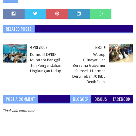
RELATED POSTS
PREVIOUS
NEXT
Komisi lll DPRD
Wabup
Muratara Panggil
H.Inayatullah
Tim Pengendalian
Bersama Gubernur
Lingkungan Hidup.
Sumsel H.Herman
Deru Tebar 70 Ribu
Benih Ikan.
POST A COMMENT
BLOGGER
DISQUS
FACEBOOK
Tidak ada komentar