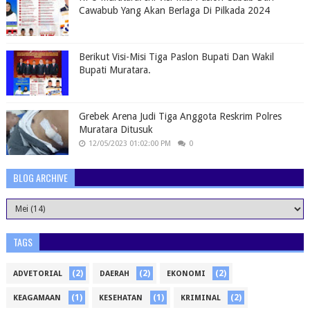
Cawabub Yang Akan Berlaga Di Pilkada 2024
Berikut Visi-Misi Tiga Paslon Bupati Dan Wakil
Bupati Muratara.
Grebek Arena Judi Tiga Anggota Reskrim Polres
Muratara Ditusuk
12/05/2023 01:02:00 PM
0
BLOG ARCHIVE
TAGS
(2)
(2)
(2)
ADVETORIAL
DAERAH
EKONOMI
(1)
(1)
(2)
KEAGAMAAN
KESEHATAN
KRIMINAL